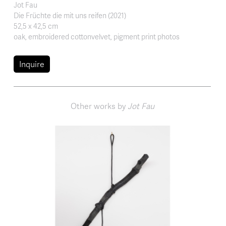
Jot Fau
Die Früchte die mit uns reifen (2021)
52,5 x 42,5 cm
oak, embroidered cottonvelvet, pigment print photos
Inquire
Other works by
Jot Fau